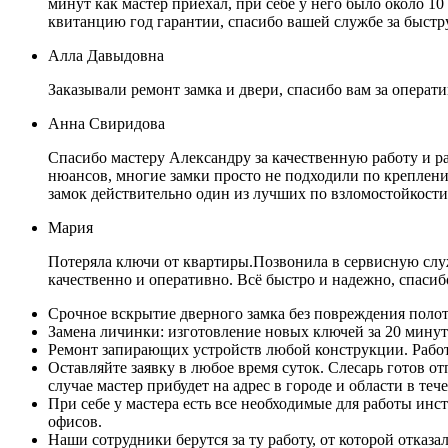
минут как мастер приехал, при себе у него было около 10
квитанцию год гарантии, спасибо вашей службе за быст
Алла Давыдовна
Заказывали ремонт замка и двери, спасибо вам за операт
Анна Свиридова
Спасибо мастеру Александру за качественную работу и р
нюансов, многие замки просто не подходили по креплению
замок действительно один из лучших по взломостойкост
Мария
Потеряла ключи от квартиры.Позвонила в сервисную служ
качественно и оперативно. Всё быстро и надежно, спасиб
Срочное вскрытие дверного замка без повреждения полот
Замена личинки: изготовление новых ключей за 20 минут
Ремонт запирающих устройств любой конструкции. Работ
Оставляйте заявку в любое время суток. Слесарь готов о
случае мастер прибудет на адрес в городе и области в теч
При себе у мастера есть все необходимые для работы ин
офисов.
Наши сотрудники берутся за ту работу, от которой отка