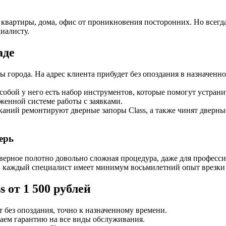
квартиры, дома, офис от проникновения посторонних. Но всегда
циалисту.
аде
 города. На адрес клиента прибудет без опоздания в назначенное
собой у него есть набор инструментов, которые помогут устрани
женной системе работы с заявками.
каний ремонтируют дверные запоры Class, а также чинят дверные
ерь
верное полотно довольно сложная процедура, даже для професси
 каждый специалист имеет минимум восьмилетний опыт врезки 
 от 1 500 рублей
 без опоздания, точно к назначенному времени.
даем гарантию на все виды обслуживания.