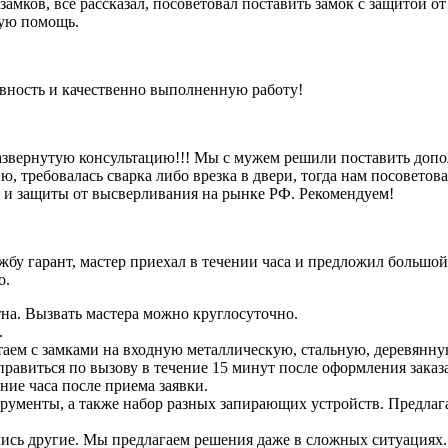
 замков, все рассказал, посоветовал поставить замок с защитой 
рую помощь.
ивность и качественно выполненную работу!
азвернутую консультацию!!! Мы с мужем решили поставить допо
, требовалась сварка либо врезка в двери, тогда нам посоветова
и и защиты от высверливания на рынке РФ. Рекомендуем!
бу гарант, мастер приехал в течении часа и предложил большой
о.
на. Вызвать мастера можно круглосуточно.
.
аем с замками на входную металлическую, стальную, деревянну
тправиться по вызову в течение 15 минут после оформления заказ
ение часа после приема заявки.
струменты, а также набор разных запирающих устройств. Предлаг
зались другие. Мы предлагаем решения даже в сложных ситуациях