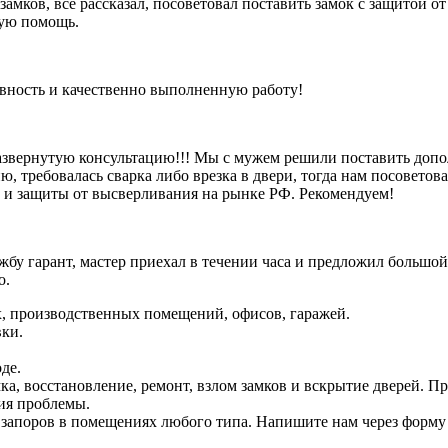
 замков, все рассказал, посоветовал поставить замок с защитой 
рую помощь.
ивность и качественно выполненную работу!
азвернутую консультацию!!! Мы с мужем решили поставить допо
, требовалась сварка либо врезка в двери, тогда нам посоветова
и и защиты от высверливания на рынке РФ. Рекомендуем!
бу гарант, мастер приехал в течении часа и предложил большой
о.
х, производственных помещений, офисов, гаражей.
вки.
де.
мка, восстановление, ремонт, взлом замков и вскрытие дверей. 
ия проблемы.
запоров в помещениях любого типа. Напишите нам через форму о