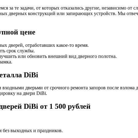
я за те задачи, от которых отказались другие, независимо от сл
ных дверных конструкций или запирающих устройств. Мы отвеча
упной цене
ых дверей, отработавших какое-то время.
ить срок службы.
лучшить или обновить внешний вид дверного полотна.
замка.
еталла DiBi
 входными дверьми от срочного ремонта запоров после взлома 
ировку на двери DiBi.
верей DiBi от 1 500 рублей
м без выходных и праздников.