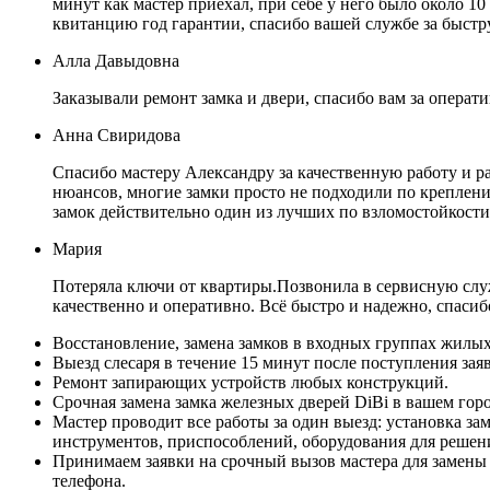
минут как мастер приехал, при себе у него было около 10
квитанцию год гарантии, спасибо вашей службе за быст
Алла Давыдовна
Заказывали ремонт замка и двери, спасибо вам за операт
Анна Свиридова
Спасибо мастеру Александру за качественную работу и р
нюансов, многие замки просто не подходили по креплению
замок действительно один из лучших по взломостойкост
Мария
Потеряла ключи от квартиры.Позвонила в сервисную служ
качественно и оперативно. Всё быстро и надежно, спасиб
Восстановление, замена замков в входных группах жилы
Выезд слесаря в течение 15 минут после поступления зая
Ремонт запирающих устройств любых конструкций.
Срочная замена замка железных дверей DiBi в вашем горо
Мастер проводит все работы за один выезд: установка за
инструментов, приспособлений, оборудования для решен
Принимаем заявки на срочный вызов мастера для замены 
телефона.